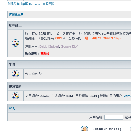
刪除所有討論區 Cookies
|
管理團隊
討論區首頁
誰在線上
線上共有
1088
位使用者 :: 2 位註冊用戶, 1086 位訪客 (這些資料是根據
最高線上人數記錄為
2193
人 [ 記錄時間 ::
週二 4月 21, 2026 3:15 pm
]
註冊用戶:
Baidu [Spider]
,
Google [Bot]
顏色說明 ::
管理員
生日
今天沒有人生日
統計資料
文章總數:
96536
| 主題總數:
8283
| 用戶總數:
1610
| 最新註冊的用戶:
Jam
登入
用戶名稱:
密碼
{ UNREAD_POSTS }