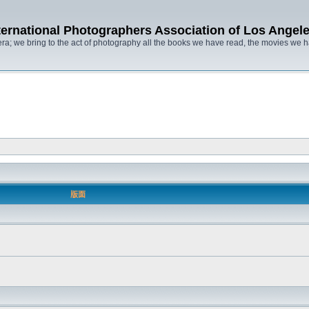
ternational Photographers Association of Lo
ra; we bring to the act of photography all the books we have read, the movies we
版面