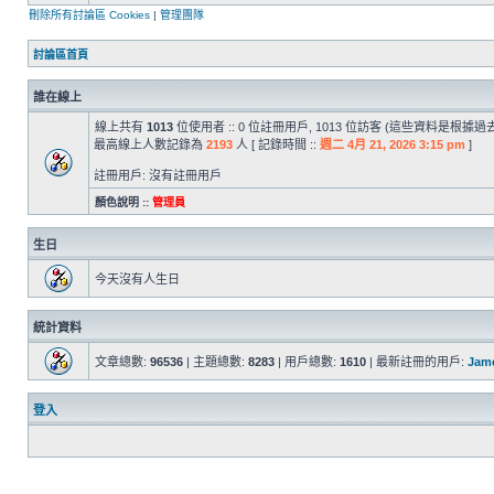
刪除所有討論區 Cookies
|
管理團隊
討論區首頁
誰在線上
線上共有
1013
位使用者 :: 0 位註冊用戶, 1013 位訪客 (這些資料是根據
最高線上人數記錄為
2193
人 [ 記錄時間 ::
週二 4月 21, 2026 3:15 pm
]
註冊用戶: 沒有註冊用戶
顏色說明 ::
管理員
生日
今天沒有人生日
統計資料
文章總數:
96536
| 主題總數:
8283
| 用戶總數:
1610
| 最新註冊的用戶:
Jam
登入