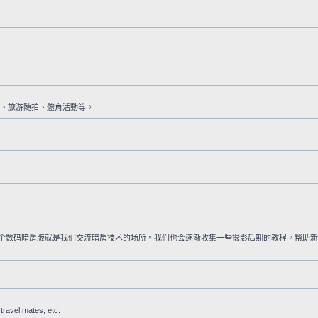
括新聞報道、扫街、旅游随拍、體育活動等。
这个数码暗房版就是我们交流暗房技术的场所。我们也会逐渐收集一些摄影后期的教程。帮助
el mates, etc.