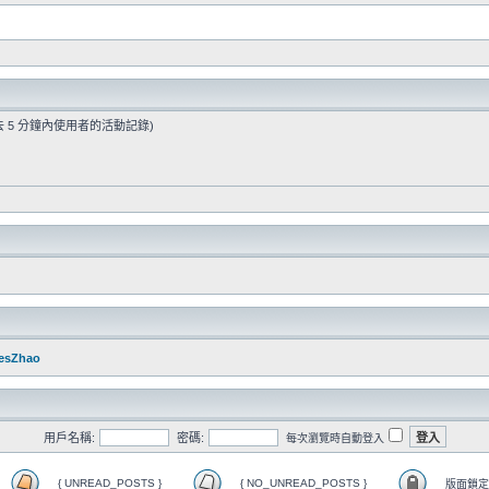
過去 5 分鐘內使用者的活動記錄)
esZhao
用戶名稱:
密碼:
每次瀏覽時自動登入
{ UNREAD_POSTS }
{ NO_UNREAD_POSTS }
版面鎖定