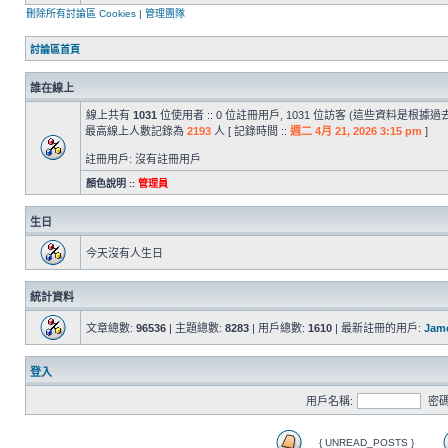
刪除所有討論區 Cookies
|
管理團隊
討論區首頁
誰在線上
線上共有
1031
位使用者 :: 0 位註冊用戶, 1031 位訪客 (這些資料是根據
最高線上人數記錄為
2193
人 [ 記錄時間 ::
週二 4月 21, 2026 3:15 pm
]
註冊用戶: 沒有註冊用戶
顏色說明 ::
管理員
生日
今天沒有人生日
統計資料
文章總數:
96536
| 主題總數:
8283
| 用戶總數:
1610
| 最新註冊的用戶:
Jam
登入
用戶名稱:
密碼
{ UNREAD_POSTS }