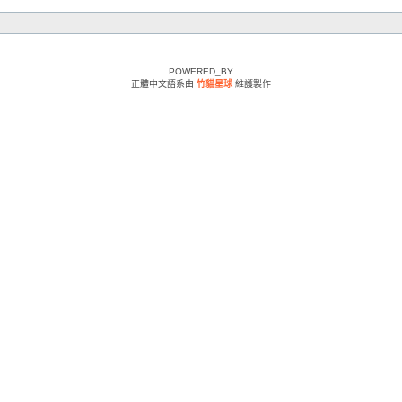
POWERED_BY
正體中文語系由
竹貓星球
維護製作