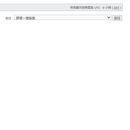
所有顯示的時間為 UTC - 8 小時 [
DST
]
前往 :