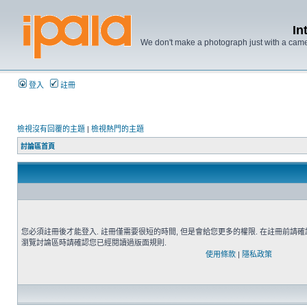
In
We don't make a photograph just with a came
登入
註冊
檢視沒有回覆的主題
|
檢視熱門的主題
討論區首頁
您必須註冊後才能登入. 註冊僅需要很短的時間, 但是會給您更多的權限. 在註冊前請
瀏覽討論區時請確認您已經閱讀過版面規則.
使用條款
|
隱私政策