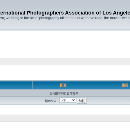
ternational Photographers Association of Lo
ra; we bring to the act of photography all the books we have read, the movies we
回覆
觀看
沒有搜尋到符合的結果...
顯示文章 :