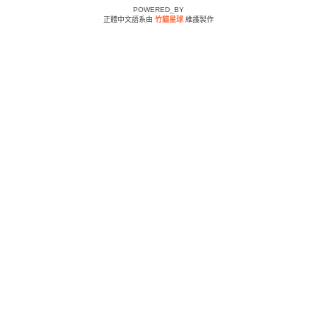
POWERED_BY
正體中文語系由
竹貓星球
維護製作