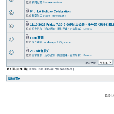
位於
新聞紀實 Photojournalism
64th LA Holiday Celebration
位於
舞臺生活 Stage Photography
11/10/2023 Friday 7:30-9:00PM 王俭美、潘平微《携手行
位於
協會信息（活动通知、摄影授课、召集聚会） Events
Filoli 莊園
位於
風光建築 Landscape & Cityscape
2023年會須知
位於
協會信息（活动通知、摄影授课、召集聚会） Events
顯示文章 :
第
1
頁 (共
20
頁)
[ 有超過 1000 筆資料符合您搜尋的條件 ]
討論區首頁
正體中