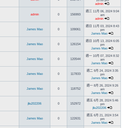
10:00 pm
admin
週三 11月 06, 2024 9:04
admin
0
156993
am
admin
週日 11月 03, 2024 8:43
James Mao
0
109061
pm
James Mao
週日 10月 13, 2024 6:05
James Mao
0
126154
pm
James Mao
週一 10月 07, 2024 8:32
James Mao
0
120544
am
James Mao
週二 9月 24, 2024 3:35
James Mao
0
117833
pm
James Mao
週一 8月 26, 2024 9:26
James Mao
0
118752
am
James Mao
週五 6月 28, 2024 5:46
jliu202206
0
152972
pm
jliu202206
週五 6月 21, 2024 3:54
James Mao
0
122631
pm
James Mao