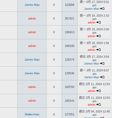
週一 6月 17, 2024 6:51
James Mao
0
123568
pm
James Mao
週一 3月 18, 2024 2:10
admin
0
357321
pm
admin
週一 3月 18, 2024 2:00
admin
0
198413
pm
admin
週一 3月 18, 2024 1:56
admin
0
186100
pm
admin
週日 3月 17, 2024 3:54
James Mao
0
126274
am
James Mao
週一 3月 11, 2024 8:07
James Mao
0
129536
am
James Mao
週日 2月 11, 2024 12:53
admin
0
183793
am
admin
週日 2月 11, 2024 12:53
admin
0
160141
am
admin
週日 2月 04, 2024 12:40
Walterzhao
0
127051
am