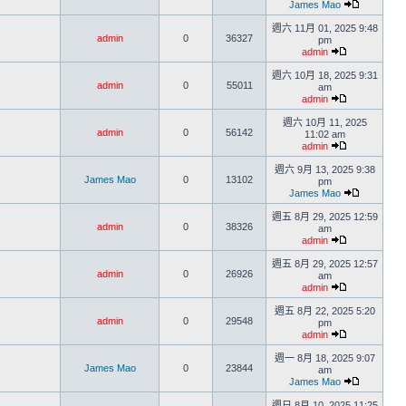
James Mao
週六 11月 01, 2025 9:48
admin
0
36327
pm
admin
週六 10月 18, 2025 9:31
admin
0
55011
am
admin
週六 10月 11, 2025
admin
0
56142
11:02 am
admin
週六 9月 13, 2025 9:38
James Mao
0
13102
pm
James Mao
週五 8月 29, 2025 12:59
admin
0
38326
am
admin
週五 8月 29, 2025 12:57
admin
0
26926
am
admin
週五 8月 22, 2025 5:20
admin
0
29548
pm
admin
週一 8月 18, 2025 9:07
James Mao
0
23844
am
James Mao
週日 8月 10, 2025 11:25