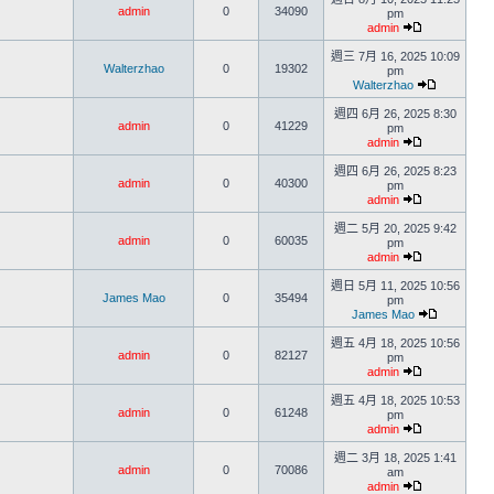
admin
0
34090
pm
admin
週三 7月 16, 2025 10:09
Walterzhao
0
19302
pm
Walterzhao
週四 6月 26, 2025 8:30
admin
0
41229
pm
admin
週四 6月 26, 2025 8:23
admin
0
40300
pm
admin
週二 5月 20, 2025 9:42
admin
0
60035
pm
admin
週日 5月 11, 2025 10:56
James Mao
0
35494
pm
James Mao
週五 4月 18, 2025 10:56
admin
0
82127
pm
admin
週五 4月 18, 2025 10:53
admin
0
61248
pm
admin
週二 3月 18, 2025 1:41
admin
0
70086
am
admin