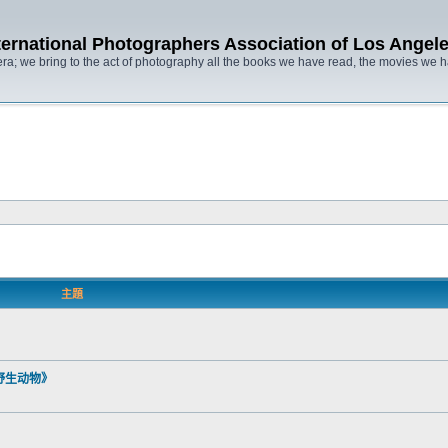
ternational Photographers Association of Lo
ra; we bring to the act of photography all the books we have read, the movies we
主題
界野生动物》