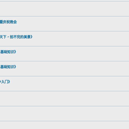
布会暨庆祝晚会
不遍的天下，拍不完的美景》
《摄影基础知识》
《摄影基础知识》
HOP入门》