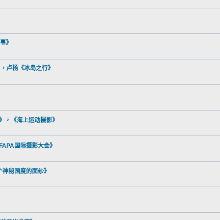
故事》
峡游》，卢扬《冰岛之行》
品有感》，《海上运动摄影》
旅和FAPA国际摄影大会》
揭开一个神秘国度的面纱》