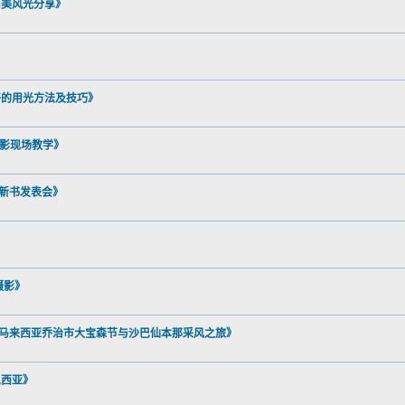
奶）《南美风光分享》
掌握最好的用光方法及技巧》
人像摄影现场教学》
影暨新书发表会》
及摄影》
，王光宇《马来西亚乔治市大宝森节与沙巴仙本那采风之旅》
度尼西亚》