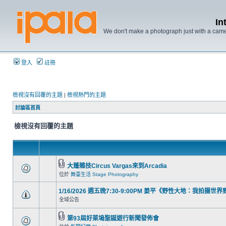
In
We don't make a photograph just with a came
登入
註冊
檢視沒有回覆的主題
|
檢視熱門的主題
討論區首頁
檢視沒有回覆的主題
大蓬雜技Circus Vargas來到Arcadia
位於
舞臺生活 Stage Photography
1/16/2026 週五晚7:30-9:00PM 姜平《野性大地：我拍摄世
全域公告
第93屆好萊塢聖誕遊行新聞發佈會