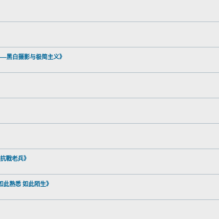
中的减法——黑白摄影与极简主义》
-拍攝抗戰老兵》
史》《如此熟悉 如此陌生》