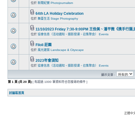
位於
新聞紀實 Photojournalism
64th LA Holiday Celebration
位於
舞臺生活 Stage Photography
11/10/2023 Friday 7:30-9:00PM 王俭美、潘平微《携手行
位於
協會信息（活动通知、摄影授课、召集聚会） Events
Filoli 莊園
位於
風光建築 Landscape & Cityscape
2023年會須知
位於
協會信息（活动通知、摄影授课、召集聚会） Events
顯示文章 :
第
1
頁 (共
20
頁)
[ 有超過 1000 筆資料符合您搜尋的條件 ]
討論區首頁
正體中