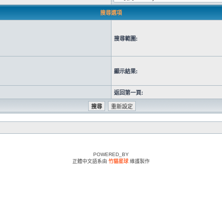
搜尋選項
搜尋範圍:
顯示結果:
返回第一頁:
POWERED_BY
正體中文語系由
竹貓星球
維護製作