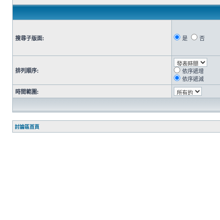
搜尋子版面:
是
否
排列順序:
依序遞增
依序遞減
時間範圍:
討論區首頁