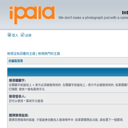
In
We don't make a photograph just with a came
登入
註冊
檢視沒有回覆的主題
|
檢視熱門的主題
討論區首頁
搜尋關鍵字:
在關鍵字前面加上
+
表示必須被搜尋到的. 在關鍵字前面加上
-
表示不必被搜尋到的. 如果關鍵
它隔開. 使用
*
做為萬用字元.
搜尋發表人:
您可以使用 * 萬用字元搜尋.
選擇搜尋版面:
選擇您想搜尋的版面. 子版面會自動加入搜尋條件中, 如果要關閉此功能, 請反選下一個選項.