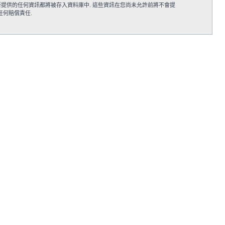
個使用者, 您同意您所提供的任何資訊都將被存入資料庫中. 這些資訊在您尚未允許前將不會提
不負任何賠償責任.