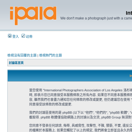
In
We don't make a photograph just with a came
登入
註冊
檢視沒有回覆的主題
|
檢視熱門的主題
討論區首頁
I
當您使用 "International Photographers Association of Los Angeles
時, 即表示您已同意接受本服務條款之所有內容. 如果您不同意本服務條款的內容, 請您停
容, 雖然我們也會盡力通知您任何條款的修改或變更, 但仍建議您在使用 "Interna
同意接受該條款的修改或變更.
我們的討論區使用的是 phpBB (以下以 "他們", "他們的", "phpBB 軟體", "www.
載取得. phpBB 軟體僅協助網路上的討論以及交流, phpBB Group 
您同意不發表任何誹謗, 侮辱, 具威脅性, 攻擊性, 不雅, 猥褻, 不實, 違反公共秩序
的檔案於本服務上. 如果您觸犯了以上的規定, 我們將會立即並且永久的限制