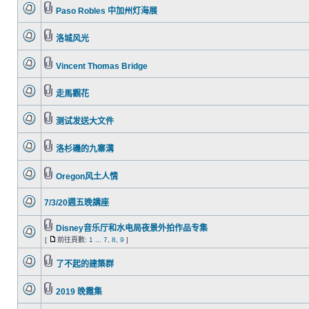
Paso Robles 中加州灯海展
洛城风光
Vincent Thomas Bridge
走馬觀花
测试发送大文件
洛杉磯的九寨溝
Oregon风土人情
7/3/20週五晚講座
Disney音乐厅和水电局夜景外拍作品专集
[
前往頁數:
1
...
7
,
8
,
9
]
了不起的建築群
2019 晚霞集