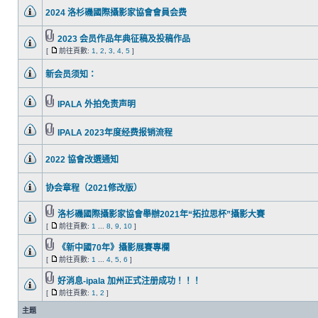
2024 洛杉磯國際攝影家協會會員会费
2023 会员作品年典征稿及投稿作品
[
前往頁數:
1
,
2
,
3
,
4
,
5
]
新会员须知：
IPALA 外拍免责声明
IPALA 2023年度经费报销流程
2022 協會改選通知
协会章程（2021修改版）
洛杉磯國際攝影家協會舉辦2021年“拓拉思杯”攝影大賽
[
前往頁數:
1
...
8
,
9
,
10
]
《新中國70年》攝影展賽專欄
[
前往頁數:
1
...
4
,
5
,
6
]
好消息-ipala 加州正式注册成功！！！
[
前往頁數:
1
,
2
]
主題