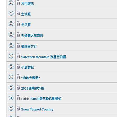
坎昆遊記
生活照
生活照
孔雀園大放異彩
美国南方行
Salvation Mountain 及星空拍摄
小島游記
"由他大觀游“
2019西峽谷外拍
3/8/19週五晚活動通知
已移動:
Snow Topped Country