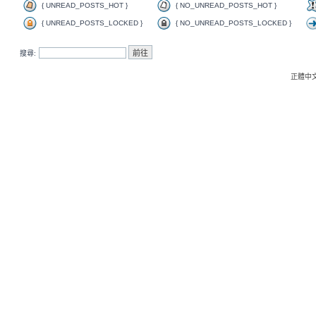
{ UNREAD_POSTS_HOT }
{ NO_UNREAD_POSTS_HOT }
{ UNREAD_POSTS_LOCKED }
{ NO_UNREAD_POSTS_LOCKED }
搜尋:
正體中