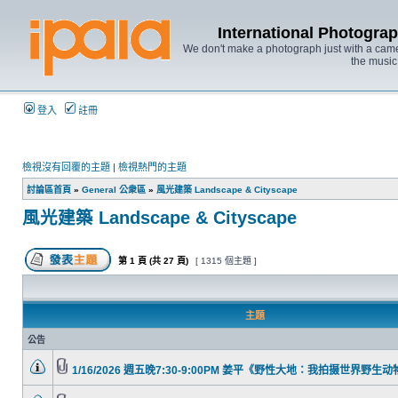
International Photo
We don't make a photograph just with a came
the music
登入
註冊
檢視沒有回覆的主題
|
檢視熱門的主題
討論區首頁
»
General 公衆區
»
風光建築 Landscape & Cityscape
風光建築 Landscape & Cityscape
第
1
頁 (共
27
頁)
[ 1315 個主題 ]
主題
公告
1/16/2026 週五晚7:30-9:00PM 姜平《野性大地：我拍摄世界野生