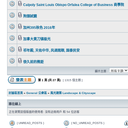
Calpoly Saint Louis Obispo Orfalea College of Business 商學院
狗頭試鏡
加州395秋色 2016年
加拿大黄刀镇极光
祁年殿, 天佑中华, 风调雨顺, 国泰民安
很久前的微距
顯示主題 :
第
1
頁 (共
27
頁)
[ 1315 個主題 ]
討論區首頁
»
General 公衆區
»
風光建築 Landscape & Cityscape
誰在線上
正在瀏覽這個版面的使用者: 沒有註冊用戶 和 54 位訪客
{ UNREAD_POSTS }
{ NO_UNREAD_POSTS }