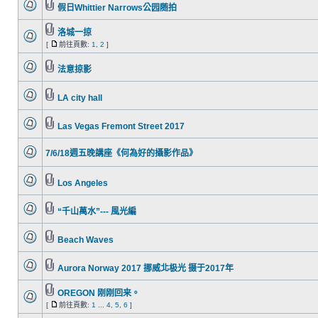
假日Whittier Narrows公园随拍
洛城一掠
[
前往頁數:
1
,
2
]
法意掠影
LA city hall
Las Vegas Fremont Street 2017
7/6/18週五晚講座《何為好的攝影作品》
Los Angeles
“千山萬水”--- 風光編
Beach Waves
Aurora Norway 2017 挪威北极光 摄于2017年
OREGON 刚刚回来。
[
前往頁數:
1
...
4
,
5
,
6
]