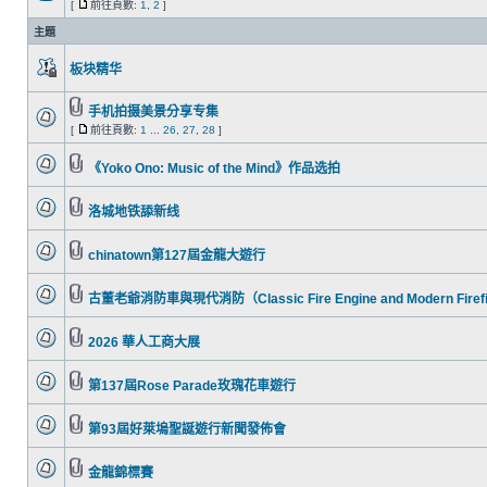
[
前往頁數:
1
,
2
]
主題
板块精华
手机拍摄美景分享专集
[
前往頁數:
1
...
26
,
27
,
28
]
《Yoko Ono: Music of the Mind》作品选拍
洛城地铁舔新线
chinatown第127屆金龍大遊行
古董老爺消防車與現代消防（Classic Fire Engine and Modern Firefi
2026 華人工商大展
第137屆Rose Parade玫瑰花車遊行
第93屆好萊塢聖誕遊行新聞發佈會
金龍錦標賽