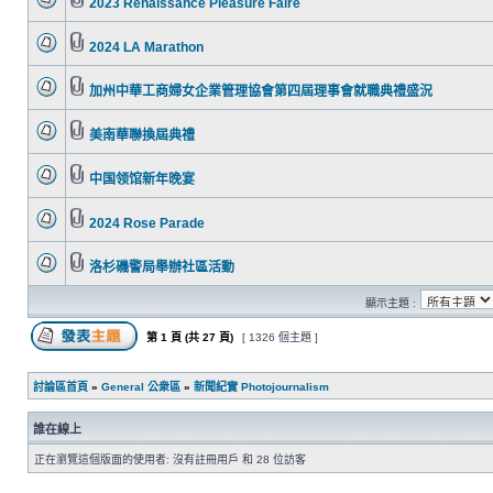
2023 Renaissance Pleasure Faire
2024 LA Marathon
加州中華工商婦女企業管理協會第四屆理事會就職典禮盛況
美南華聯換屆典禮
中国领馆新年晚宴
2024 Rose Parade
洛杉磯警局舉辦社區活動
顯示主題 :
第
1
頁 (共
27
頁)
[ 1326 個主題 ]
討論區首頁
»
General 公衆區
»
新聞紀實 Photojournalism
誰在線上
正在瀏覽這個版面的使用者: 沒有註冊用戶 和 28 位訪客