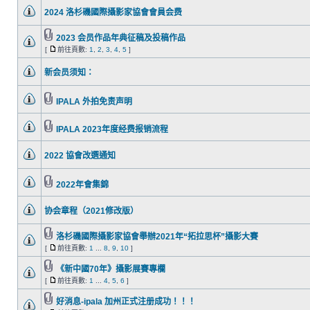
2024 洛杉磯國際攝影家協會會員会费
2023 会员作品年典征稿及投稿作品
[
前往頁數:
1
,
2
,
3
,
4
,
5
]
新会员须知：
IPALA 外拍免责声明
IPALA 2023年度经费报销流程
2022 協會改選通知
2022年會集錦
协会章程（2021修改版）
洛杉磯國際攝影家協會舉辦2021年“拓拉思杯”攝影大賽
[
前往頁數:
1
...
8
,
9
,
10
]
《新中國70年》攝影展賽專欄
[
前往頁數:
1
...
4
,
5
,
6
]
好消息-ipala 加州正式注册成功！！！