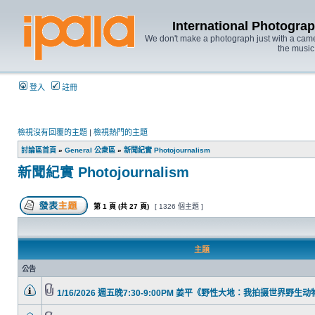
International Photo
We don't make a photograph just with a came
the music
登入
註冊
檢視沒有回覆的主題
|
檢視熱門的主題
討論區首頁
»
General 公衆區
»
新聞紀實 Photojournalism
新聞紀實 Photojournalism
第
1
頁 (共
27
頁)
[ 1326 個主題 ]
主題
公告
1/16/2026 週五晚7:30-9:00PM 姜平《野性大地：我拍摄世界野生