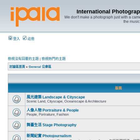
International Photo
We don't make a photograph just with a came
the music
登入
註冊
檢視沒有回覆的主題
|
檢視熱門的主題
討論區首頁
»
General 公衆區
版面
風光建築 Landscape & Cityscape
Scenic Land, Cityscape, Oceanscape & Architecture
人像人物 Portraiture & People
People, Portraiture, Fashion
舞臺生活 Stage Photography
新聞紀實 Photojournalism