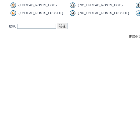
{ UNREAD_POSTS_HOT }
{ NO_UNREAD_POSTS_HOT }
{ UNREAD_POSTS_LOCKED }
{ NO_UNREAD_POSTS_LOCKED }
搜尋:
正體中