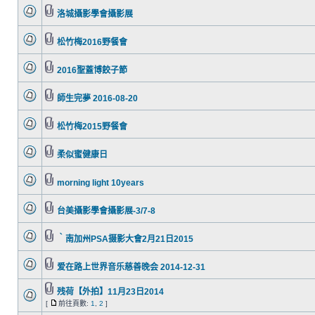
洛城攝影學會攝影展
松竹梅2016野餐會
2016聖蓋博餃子節
師生完夢 2016-08-20
松竹梅2015野餐會
柔似蜜健康日
morning light 10years
台美攝影學會攝影展-3/7-8
｀南加州PSA摄影大會2月21日2015
爱在路上世界音乐慈善晚会 2014-12-31
残荷【外拍】11月23日2014
[
前往頁數:
1
,
2
]