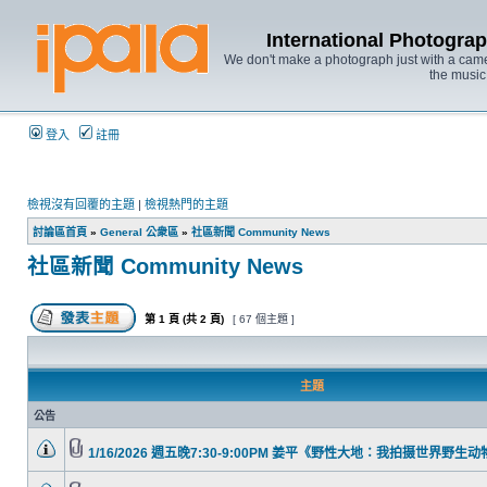
International Photo
We don't make a photograph just with a came
the music
登入
註冊
檢視沒有回覆的主題
|
檢視熱門的主題
討論區首頁
»
General 公衆區
»
社區新聞 Community News
社區新聞 Community News
第
1
頁 (共
2
頁)
[ 67 個主題 ]
主題
公告
1/16/2026 週五晚7:30-9:00PM 姜平《野性大地：我拍摄世界野生