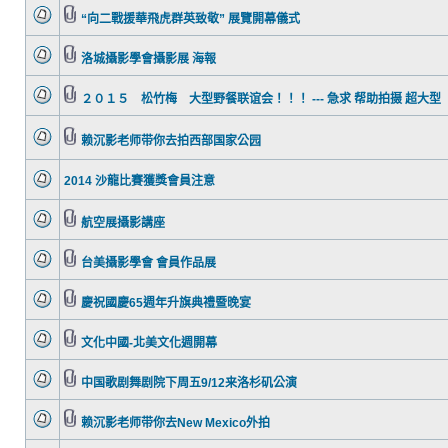
“向二戰援華飛虎群英致敬” 展覽開幕儀式
洛城攝影學會攝影展 海報
２０１５ 松竹梅 大型野餐联谊会！！！ --- 急求 帮助拍摄 超大型
赖沉影老师带你去拍西部国家公园
2014 沙龍比賽獲獎會員注意
航空展攝影講座
台美攝影學會 會員作品展
慶祝國慶65週年升旗典禮暨晚宴
文化中國-北美文化週開幕
中国歌剧舞剧院下周五9/12来洛杉矶公演
赖沉影老师带你去New Mexico外拍