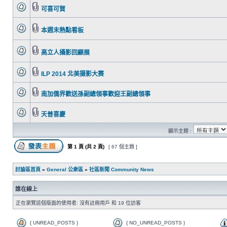
可喜可賀
本週末熱點看板
高立人攝影回顧展
ILP 2014 北美摄影大赛
南加僑界歡送孫副總領事歡迎王副總領事
天普喜慶
顯示主題 :
第
1
頁 (共
2
頁)
[ 67 個主題 ]
討論區首頁
»
General 公衆區
»
社區新聞 Community News
誰在線上
正在瀏覽這個版面的使用者: 沒有註冊用戶 和 19 位訪客
{ UNREAD_POSTS }
{ NO_UNREAD_POSTS }