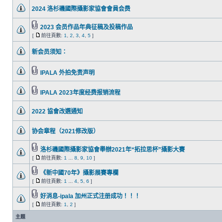
2024 洛杉磯國際攝影家協會會員会费
2023 会员作品年典征稿及投稿作品
[
前往頁數:
1
,
2
,
3
,
4
,
5
]
新会员须知：
IPALA 外拍免责声明
IPALA 2023年度经费报销流程
2022 協會改選通知
协会章程（2021修改版）
洛杉磯國際攝影家協會舉辦2021年“拓拉思杯”攝影大賽
[
前往頁數:
1
...
8
,
9
,
10
]
《新中國70年》攝影展賽專欄
[
前往頁數:
1
...
4
,
5
,
6
]
好消息-ipala 加州正式注册成功！！！
[
前往頁數:
1
,
2
]
主題