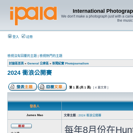
International Photo
We don't make a photograph just with a came
the music
登入
註冊
檢視沒有回覆的主題
|
檢視熱門的主題
討論區首頁
»
General 公衆區
»
新聞紀實 Photojournalism
2024 衝浪公開賽
第
1
頁 (共
1
頁)
[ 4 篇文章 ]
發表人
James Mao
文章主題 :
2024 衝浪公開賽
每年8月份在Hunt