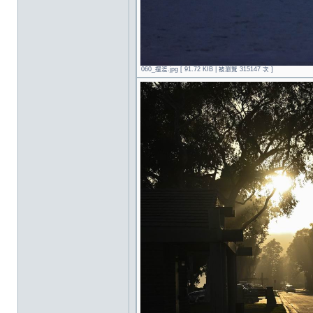
060_摆渡.jpg [ 91.72 KIB | 被瀏覽 315147 次 ]