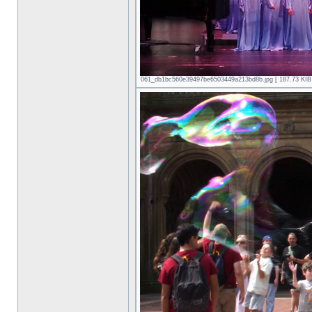
061_db1bc560e39497be6503449a213bd8b.jpg [ 187.73 KI