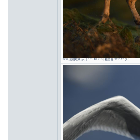
060_狐视耽耽.jpg [ 101.18 KIB | 被瀏覽 315147 次 ]