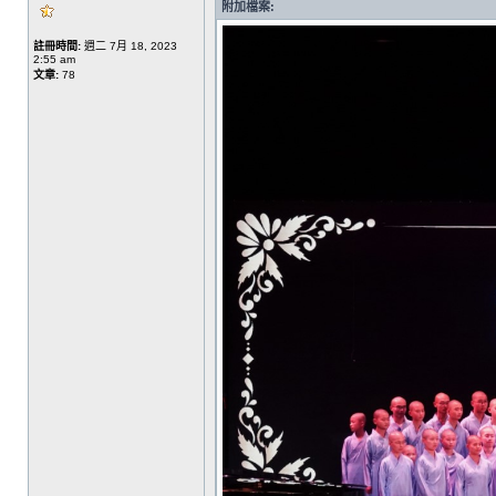
附加檔案:
註冊時間:
週二 7月 18, 2023
2:55 am
文章:
78