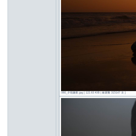
060_夕阳趣影.jpg [ 122.63 KIB | 被瀏覽 315147 次 ]