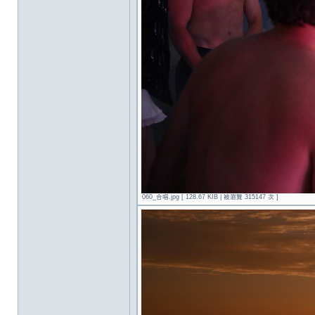
060_合唱.jpg [ 128.67 KIB | 被瀏覽 315147 次 ]