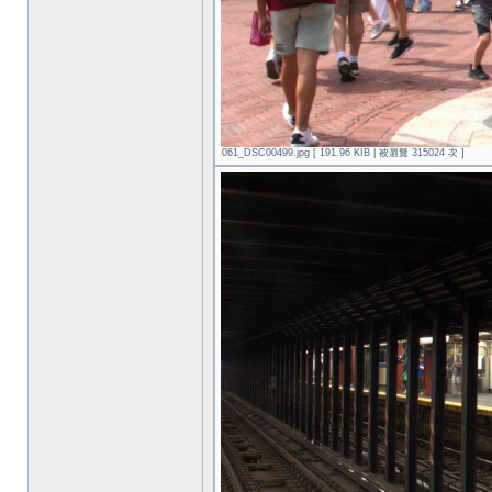
061_DSC00499.jpg [ 191.96 KIB | 被瀏覽 315024 次 ]