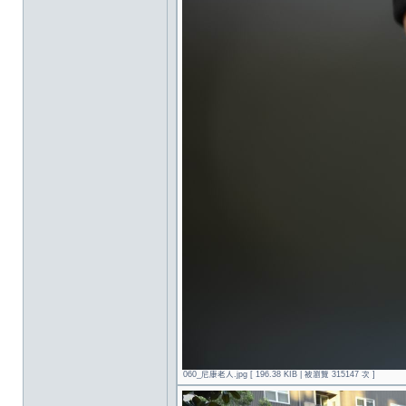
060_尼康老人.jpg [ 196.38 KIB | 被瀏覽 315147 次 ]