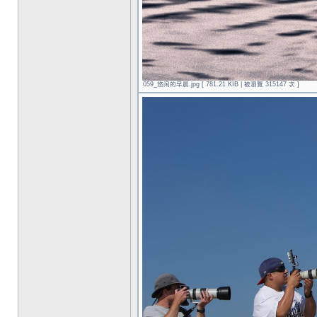
059_悠闲的早晨.jpg [ 781.21 KIB | 被瀏覽 315147 次 ]