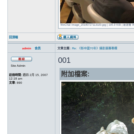
WeChat Image_20190727113320.jpg [ 195.9 KIB | 被瀏覽 9
回頂端
admin
会员
文章主題 :
Re: 《新中國70年》攝影展賽專欄
001
Site Admin
附加檔案:
註冊時間:
週四 2月 15, 2007
12:18 am
文章:
890