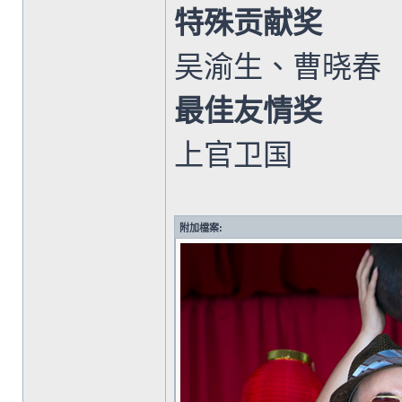
特殊贡献奖
吴渝生、曹晓春
最佳友情奖
上官卫国
附加檔案: