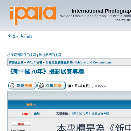
International Photo
We don't make a photograph just with a came
the music
登入
註冊
檢視沒有回覆的主題
|
檢視熱門的主題
討論區首頁
»
IPALA 協會
»
世界重要展賽信息 Exhibitions and Competitions
《新中國70年》攝影展賽專欄
第
1
頁 (共
6
頁)
[ 80 篇文章 ]
發表人
admin
会员
文章主題 :
《新中國70年》攝影展賽專欄
本專欄是為《新
Site Admin