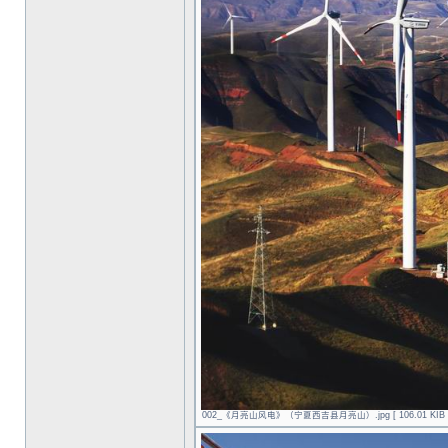
002_《月亮山风电》（宁夏西吉县月亮山）.jpg [ 106.01 KIB | 