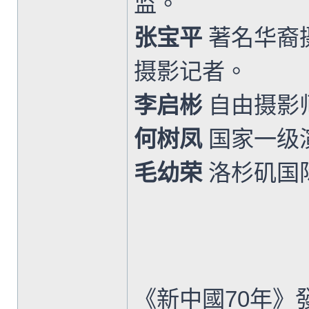
监。
张宝平
著名华裔
摄影记者。
李启彬
自由摄影
何树凤
国家一级
毛幼荣
洛杉矶国
《新中國70年》