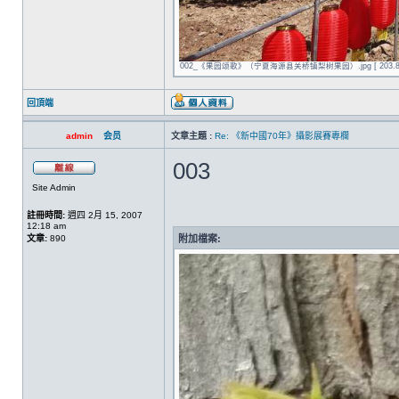
002_《果园颂歌》（宁夏海源县关桥镇梨树果园）.jpg [ 203.85 KI
回頂端
admin
会员
文章主題 :
Re: 《新中國70年》攝影展賽專欄
003
Site Admin
註冊時間:
週四 2月 15, 2007
12:18 am
文章:
890
附加檔案: