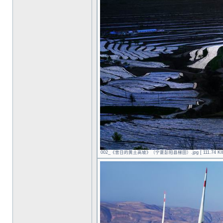
002_《昔日的黄土高坡》（宁夏彭阳县梯田）.jpg [ 111.74 KIB |