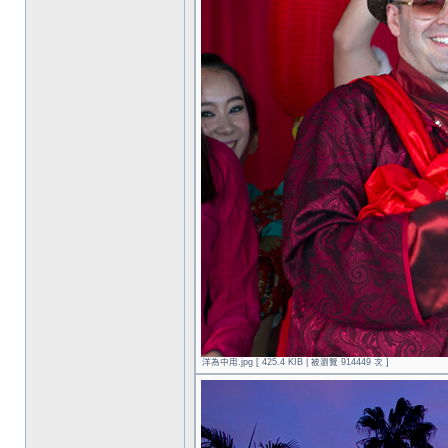
洋為中用.jpg [ 425.4 KIB | 被瀏覽 914449 次 ]